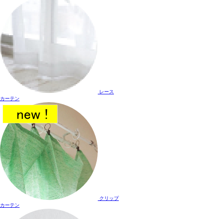
レース
カーテン
クリップ
カーテン