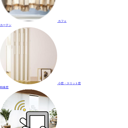
カフェ
カーテン
小窓・スリット窓
特殊窓