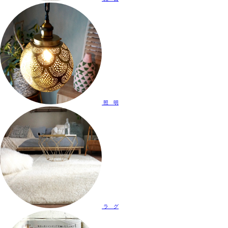
照 明
ラ グ