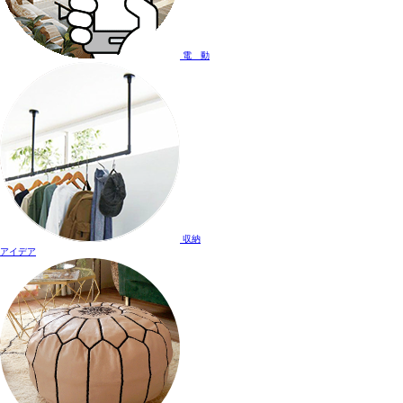
電 動
収納
アイデア