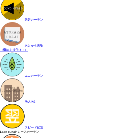
防音カーテン
あとから裏地
（機能を後付け！）
エコカーテン
法人向け
スピード配達
Lace curtain
レースカーテン