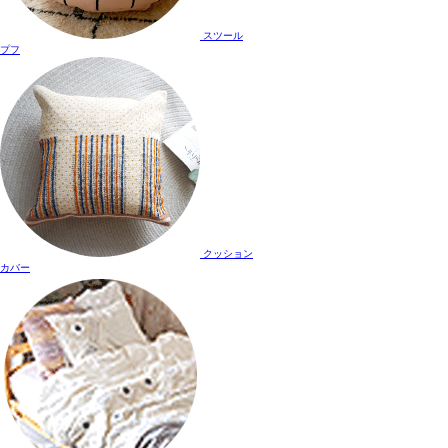
スツール
プフ
クッション
カバー