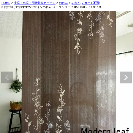
HOME
小窓・出窓・間仕切りカーテン
のれん
のれん(丈カット不可)
間仕切りにおすすめデザインのれん ＜モダンリーフ 85×150＞：1サイズ