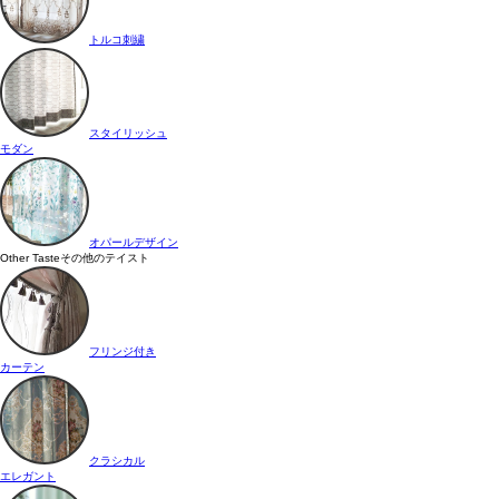
トルコ刺繍
スタイリッシュ
モダン
オパールデザイン
Other Taste
その他のテイスト
フリンジ付き
カーテン
クラシカル
エレガント