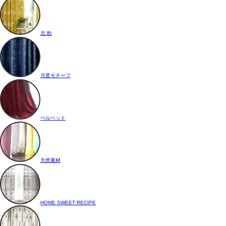
北 欧
月星モチーフ
ベルベット
天然素材
HOME SWEET RECIPE