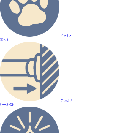
ペットと
暮らす
つっぱり
レール取付