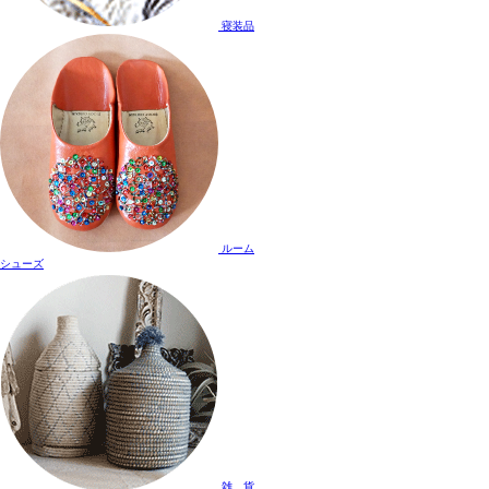
寝装品
ルーム
シューズ
雑 貨