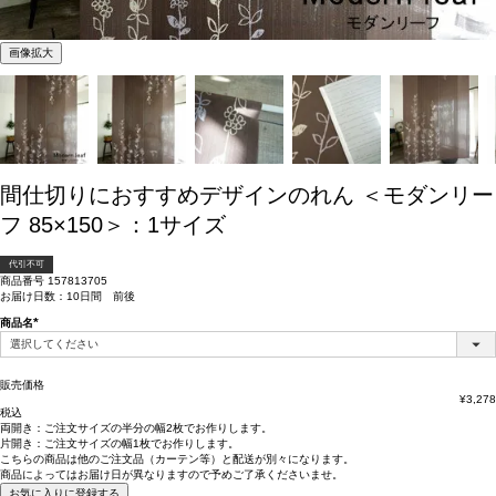
画像拡大
間仕切りにおすすめデザインのれん ＜モダンリー
フ 85×150＞：1サイズ
代引不可
商品番号
157813705
お届け日数：10日間 前後
商品名
(必
須)
販売価格
¥
3,278
税込
両開き：
ご注文サイズの半分の幅2枚
でお作りします。
片開き：
ご注文サイズの幅1枚
でお作りします。
こちらの商品は
他のご注文品（カーテン等）と配送が別々
になります。
商品によっては
お届け日が異なります
ので予めご了承くださいませ。
お気に入りに登録する