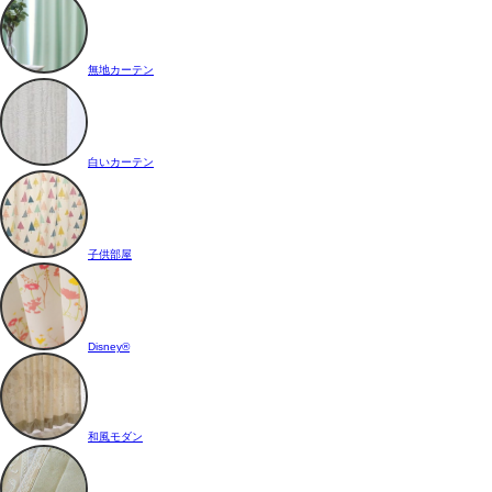
無地カーテン
白いカーテン
子供部屋
Disney®
和風モダン