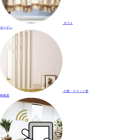
カフェ
カーテン
小窓・スリット窓
特殊窓