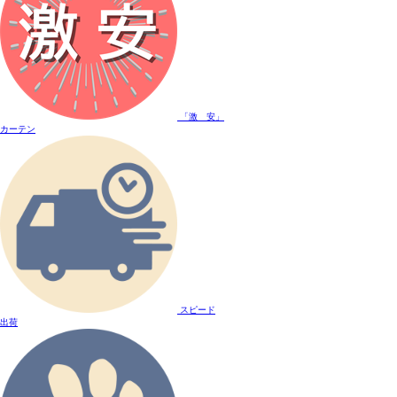
「激 安」
カーテン
スピード
出荷