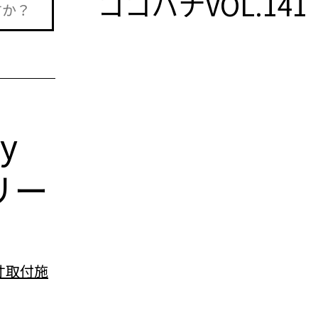
ココハナVOL.1
n
ry
リー
寸取付施