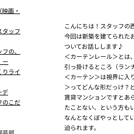
（映画・
こんにちは！スタッフの
スタッフ
今回は新築を建てられた
ついてお話しします♪
ッフの、
＜カーテンレール＞とは
」ー
引っ掛けるところ（ラン
くりライ
＜カーテン＞は視界に入
＞ってどんな形だっけ？
ーデ
賃貸マンションですとあ
フのこだ
たことない、という方も
なんとなくぼやっとして
迫られます。
園芸部