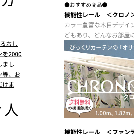
●おすすめ商品●
機能性レール ＜クロノ
カラー豊富な木目デザイ
どもあり、どんなお部屋
べるおし
を2000
しまし
ン等、お
だけま
r
人
機能性レール ＜ファン