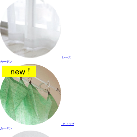
レース
カーテン
クリップ
カーテン