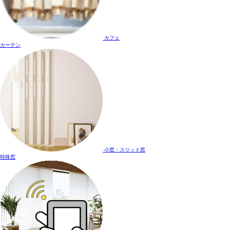
カフェ
カーテン
小窓・スリット窓
特殊窓