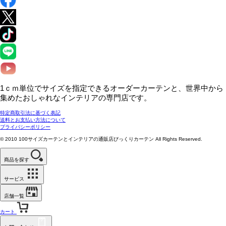
1ｃｍ単位でサイズを指定できるオーダーカーテンと、
世界中から
集めたおしゃれなインテリアの専門店です。
特定商取引法に基づく表記
送料とお支払い方法について
プライバシーポリシー
© 2010 100サイズカーテンとインテリアの通販店
びっくりカーテン All Rights Reserved.
商品を探す
サービス
店舗一覧
カート