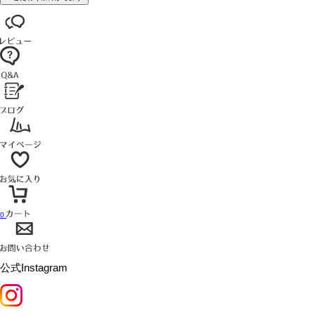
0
公式Instagram