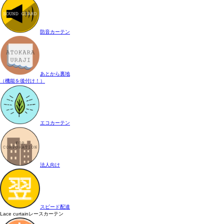
防音カーテン
あとから裏地
（機能を後付け！）
エコカーテン
法人向け
スピード配達
Lace curtain
レースカーテン