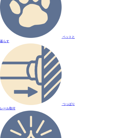
ペットと
暮らす
つっぱり
レール取付