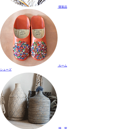
寝装品
ルーム
シューズ
雑 貨