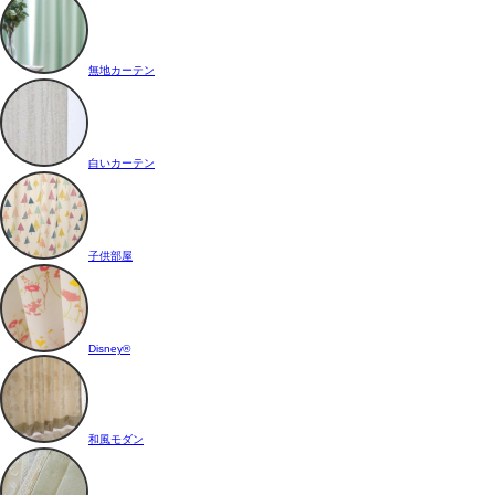
無地カーテン
白いカーテン
子供部屋
Disney®
和風モダン