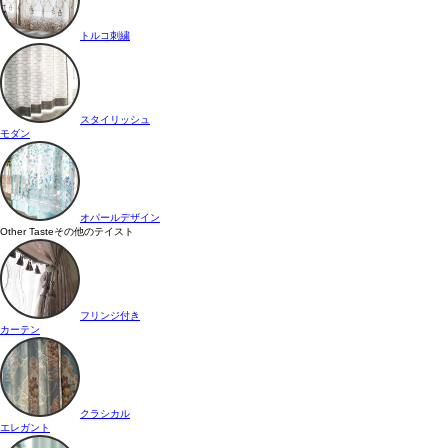
トルコ刺繍
スタイリッシュ
モダン
オパールデザイン
Other Taste
その他のテイスト
フリンジ付き
カーテン
クラシカル
エレガント