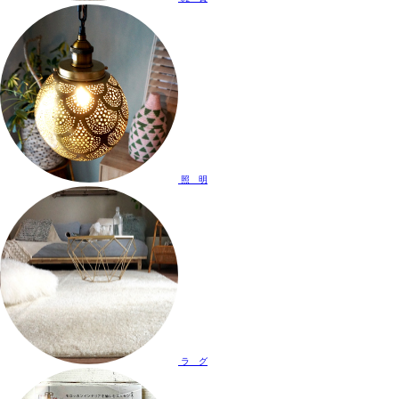
照 明
ラ グ