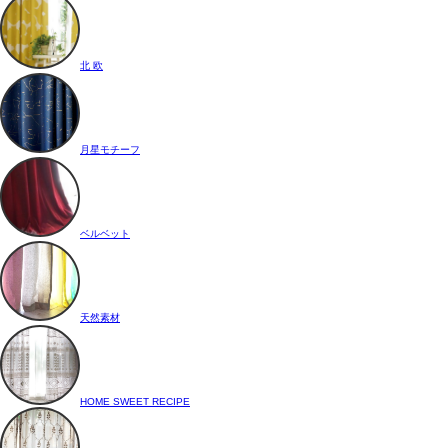
北 欧
月星モチーフ
ベルベット
天然素材
HOME SWEET RECIPE