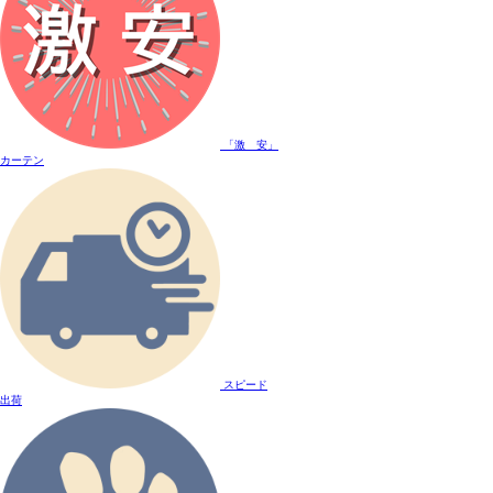
「激 安」
カーテン
スピード
出荷