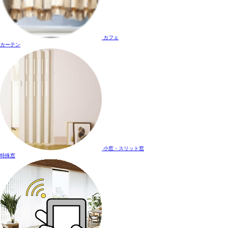
カフェ
カーテン
小窓・スリット窓
特殊窓