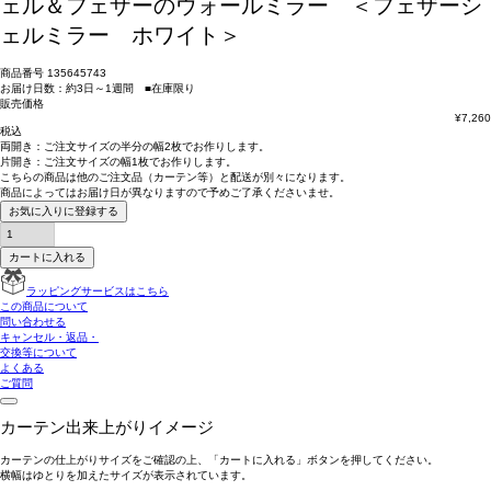
ェル＆フェザーのウォールミラー ＜フェザーシ
ェルミラー ホワイト＞
商品番号
135645743
お届け日数：約3日～1週間 ■在庫限り
販売価格
¥
7,260
税込
両開き：
ご注文サイズの半分の幅2枚
でお作りします。
片開き：
ご注文サイズの幅1枚
でお作りします。
こちらの商品は
他のご注文品（カーテン等）と配送が別々
になります。
商品によっては
お届け日が異なります
ので予めご了承くださいませ。
お気に入りに登録する
カートに入れる
ラッピングサービスはこちら
この商品について
問い合わせる
キャンセル・返品・
交換等について
よくある
ご質問
カーテン出来上がりイメージ
カーテンの仕上がりサイズをご確認の上、「カートに入れる」ボタンを押してください。
横幅はゆとりを加えたサイズが表示されています。