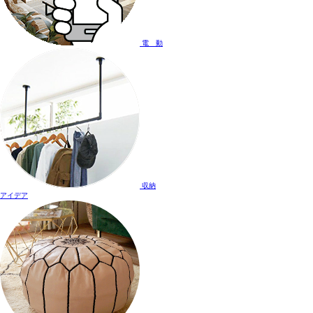
電 動
収納
アイデア