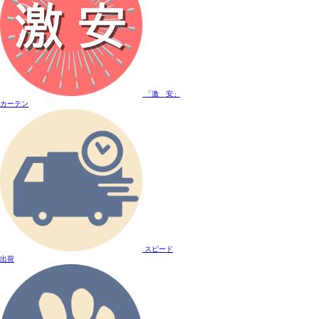
「激 安」
カーテン
スピード
出荷