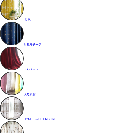
北 欧
月星モチーフ
ベルベット
天然素材
HOME SWEET RECIPE