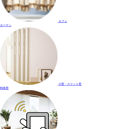
カフェ
カーテン
小窓・スリット窓
特殊窓