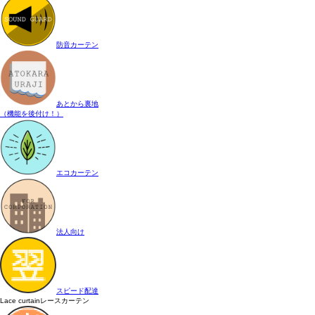
防音カーテン
あとから裏地
（機能を後付け！）
エコカーテン
法人向け
スピード配達
Lace curtain
レースカーテン