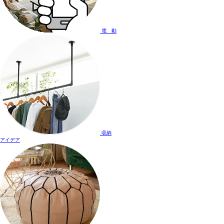
電 動
収納
アイデア