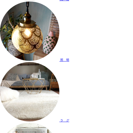
照 明
ラ グ