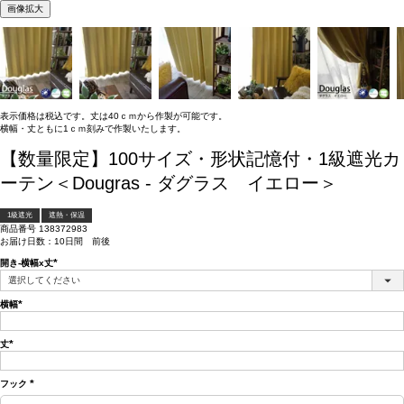
画像拡大
表示価格は税込です。丈は40ｃｍから作製が可能です。
横幅・丈ともに1ｃｍ刻みで作製いたします。
【数量限定】100サイズ・形状記憶付・1級遮光カ
ーテン＜Dougras - ダグラス イエロー＞
1級遮光
遮熱・保温
商品番号
138372983
お届け日数：10日間 前後
開き-横幅x丈
(必
須)
横幅
(必
須)
丈
(必
須)
フック
(必