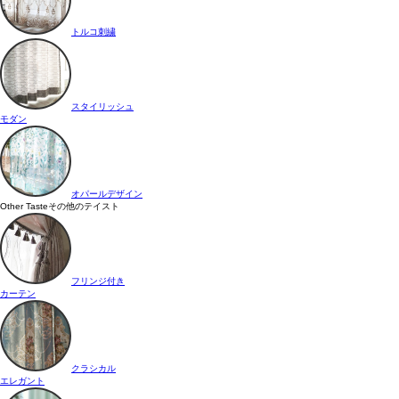
トルコ刺繍
スタイリッシュ
モダン
オパールデザイン
Other Taste
その他のテイスト
フリンジ付き
カーテン
クラシカル
エレガント