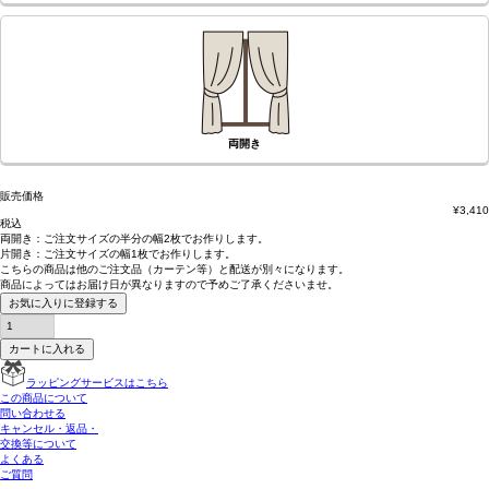
両開き
販売価格
¥
3,410
税込
両開き：
ご注文サイズの半分の幅2枚
でお作りします。
片開き：
ご注文サイズの幅1枚
でお作りします。
こちらの商品は
他のご注文品（カーテン等）と配送が別々
になります。
商品によっては
お届け日が異なります
ので予めご了承くださいませ。
お気に入りに登録する
カートに入れる
ラッピングサービスはこちら
この商品について
問い合わせる
キャンセル・返品・
交換等について
よくある
ご質問