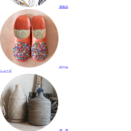
寝装品
ルーム
シューズ
雑 貨