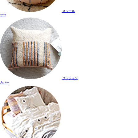
スツール
プフ
クッション
カバー