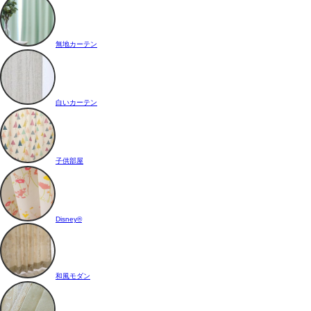
無地カーテン
白いカーテン
子供部屋
Disney®
和風モダン