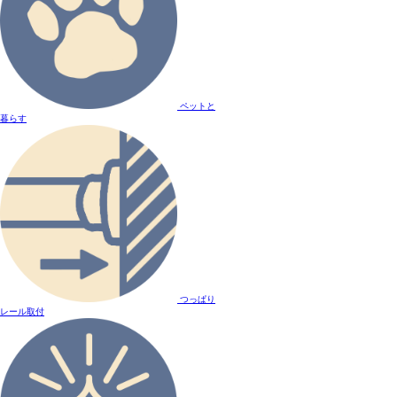
ペットと
暮らす
つっぱり
レール取付