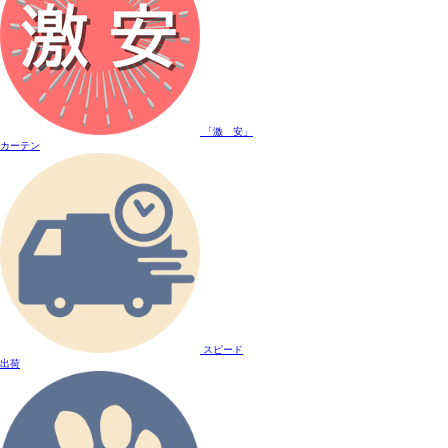
「激 安」
カーテン
スピード
出荷