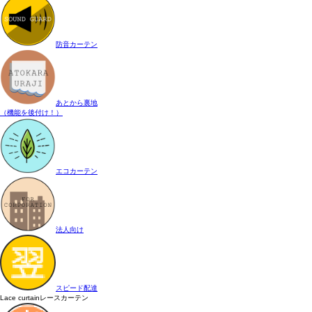
防音カーテン
あとから裏地
（機能を後付け！）
エコカーテン
法人向け
スピード配達
Lace curtain
レースカーテン