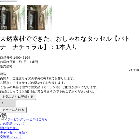
天然素材でできた、おしゃれなタッセル【パト
ナ ナチュラル】：1本入り
商品番号
140047164
お届け日数：約3日～1週間
販売価格
¥
1,210
税込
両開き：
ご注文サイズの半分の幅2枚
でお作りします。
片開き：
ご注文サイズの幅1枚
でお作りします。
こちらの商品は
他のご注文品（カーテン等）と配送が別々
になります。
商品によっては
お届け日が異なります
ので予めご了承くださいませ。
お気に入りに登録する
カートに入れる
ラッピングサービスはこちら
この商品について
問い合わせる
キャンセル・返品・
交換等について