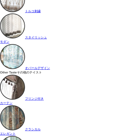
トルコ刺繍
スタイリッシュ
モダン
オパールデザイン
Other Taste
その他のテイスト
フリンジ付き
カーテン
クラシカル
エレガント