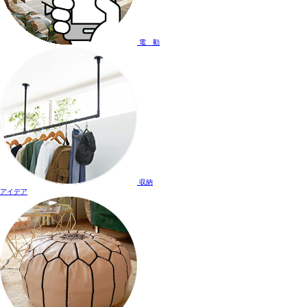
電 動
収納
アイデア