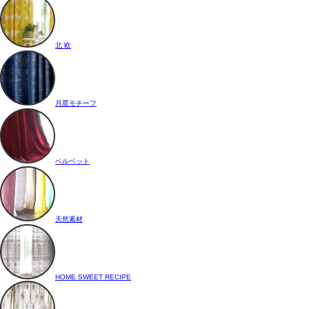
北 欧
月星モチーフ
ベルベット
天然素材
HOME SWEET RECIPE