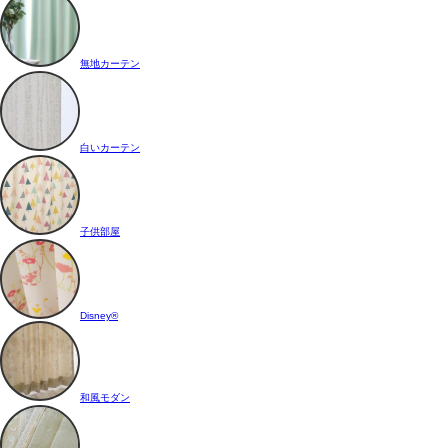
無地カーテン
白いカーテン
子供部屋
Disney®
和風モダン