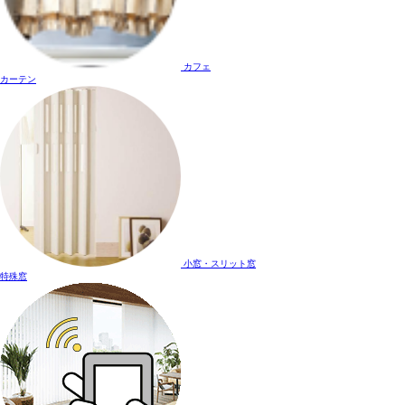
カフェ
カーテン
小窓・スリット窓
特殊窓