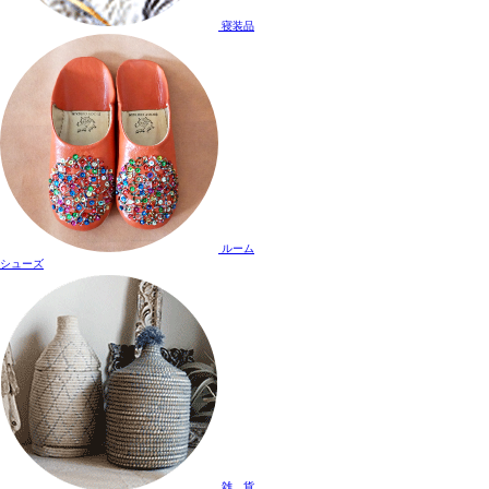
寝装品
ルーム
シューズ
雑 貨