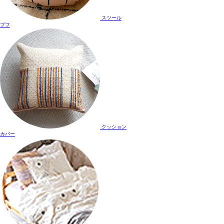
スツール
プフ
クッション
カバー