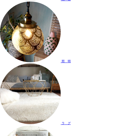
照 明
ラ グ