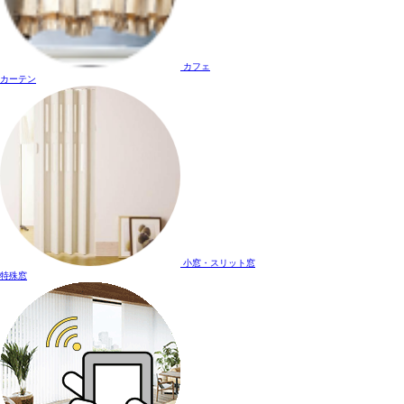
カフェ
カーテン
小窓・スリット窓
特殊窓