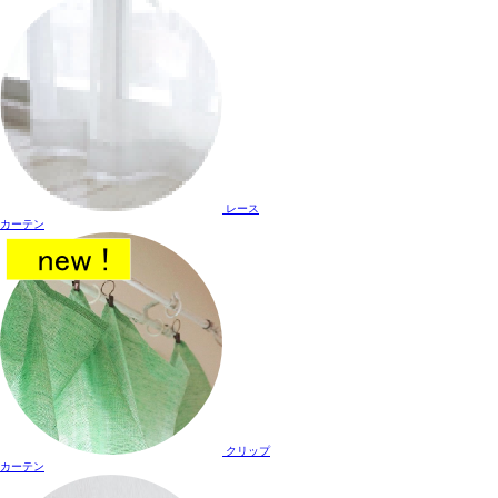
レース
カーテン
クリップ
カーテン