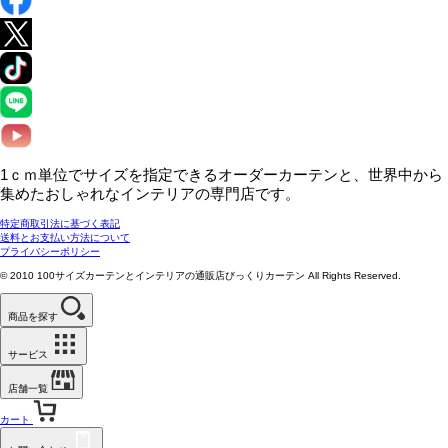
1ｃｍ単位でサイズを指定できるオーダーカーテンと、
世界中から
集めたおしゃれなインテリアの専門店です。
特定商取引法に基づく表記
送料とお支払い方法について
プライバシーポリシー
© 2010 100サイズカーテンとインテリアの通販店
びっくりカーテン All Rights Reserved.
商品を探す
サービス
店舗一覧
カート