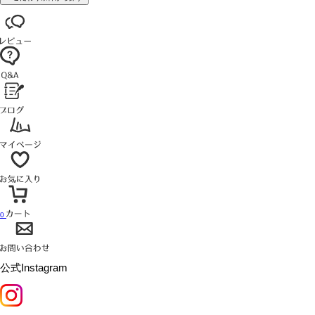
0
公式Instagram