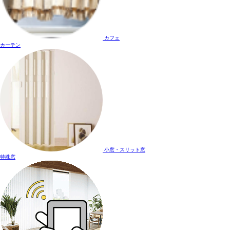
カフェ
カーテン
小窓・スリット窓
特殊窓