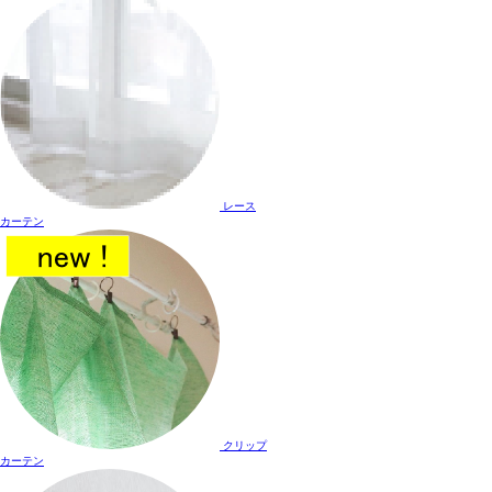
レース
カーテン
クリップ
カーテン