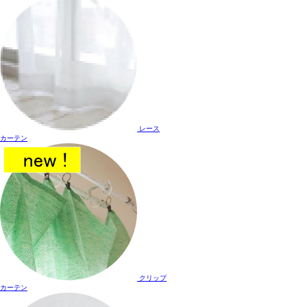
レース
カーテン
クリップ
カーテン