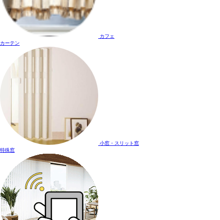
カフェ
カーテン
小窓・スリット窓
特殊窓