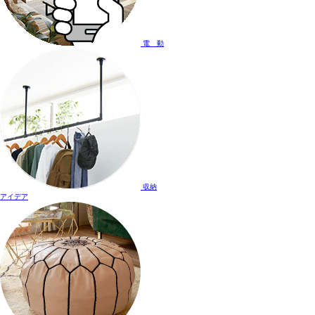
電 動
収納
アイデア