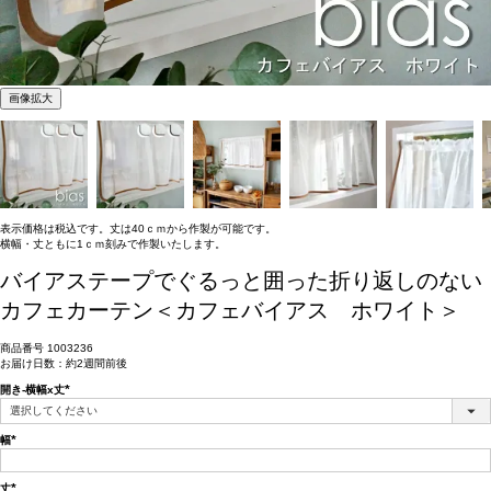
画像拡大
表示価格は税込です。丈は40ｃｍから作製が可能です。
横幅・丈ともに1ｃｍ刻みで作製いたします。
バイアステープでぐるっと囲った折り返しのない
カフェカーテン＜カフェバイアス ホワイト＞
商品番号
1003236
お届け日数：約2週間前後
開き-横幅x丈
(必
須)
幅
(必
須)
丈