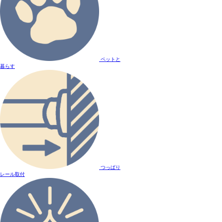
ペットと
暮らす
つっぱり
レール取付