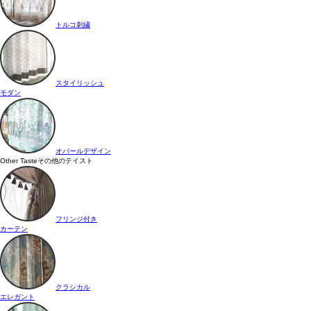
トルコ刺繍
スタイリッシュ
モダン
オパールデザイン
Other Taste
その他のテイスト
フリンジ付き
カーテン
クラシカル
エレガント