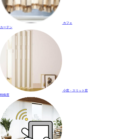
カフェ
カーテン
小窓・スリット窓
特殊窓