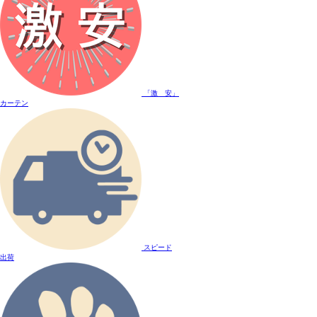
「激 安」
カーテン
スピード
出荷