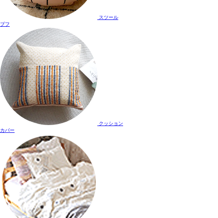
スツール
プフ
クッション
カバー