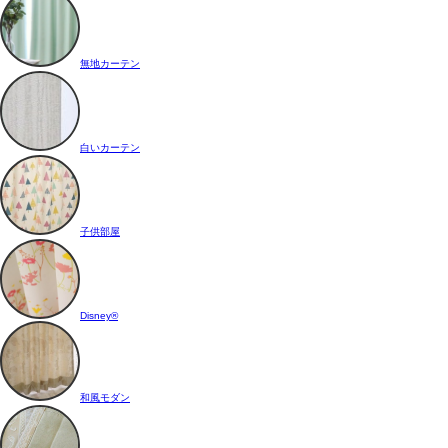
無地カーテン
白いカーテン
子供部屋
Disney®
和風モダン