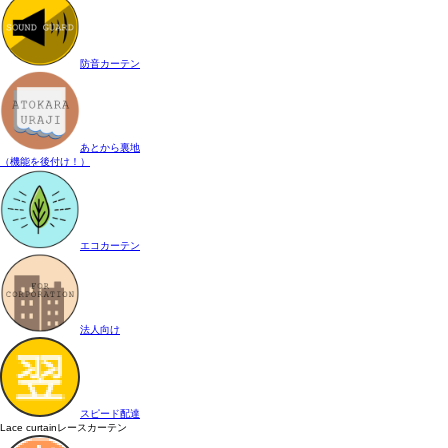
防音カーテン
あとから裏地
（機能を後付け！）
エコカーテン
法人向け
スピード配達
Lace curtain
レースカーテン