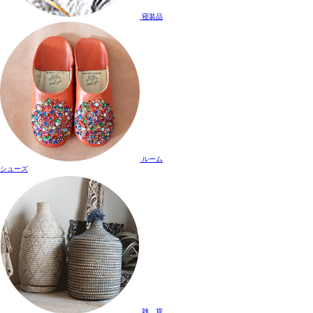
寝装品
ルーム
シューズ
雑 貨