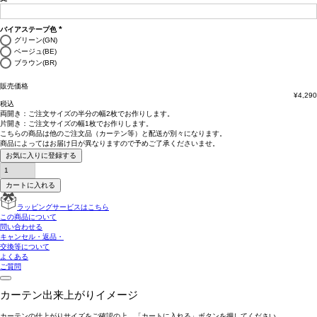
(必
須)
バイアステープ色
(必
グリーン(GN)
須)
ベージュ(BE)
ブラウン(BR)
販売価格
¥
4,290
税込
両開き：
ご注文サイズの半分の幅2枚
でお作りします。
片開き：
ご注文サイズの幅1枚
でお作りします。
こちらの商品は
他のご注文品（カーテン等）と配送が別々
になります。
商品によっては
お届け日が異なります
ので予めご了承くださいませ。
お気に入りに登録する
カートに入れる
ラッピングサービスはこちら
この商品について
問い合わせる
キャンセル・返品・
交換等について
よくある
ご質問
カーテン出来上がりイメージ
カーテンの仕上がりサイズをご確認の上、「カートに入れる」ボタンを押してください。