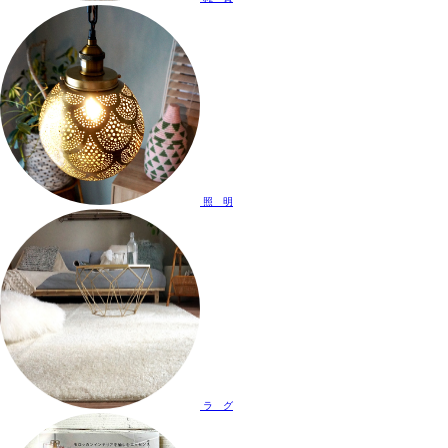
照 明
ラ グ