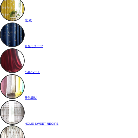
北 欧
月星モチーフ
ベルベット
天然素材
HOME SWEET RECIPE